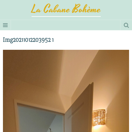
La Cabane Bohème
Img20211012203952 1